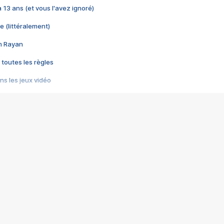
 a 13 ans (et vous l'avez ignoré)
e (littéralement)
im Rayan
 toutes les règles
s les jeux vidéo
us choquant de Rockstar ? - Le scandale BULLY
e plus moche de Steam
du RÊVE tourne au CAUCHEMAR
pendant 8 heures
it… à tort
umiliés par un jeu vidéo
ire - Final Fantasy 8