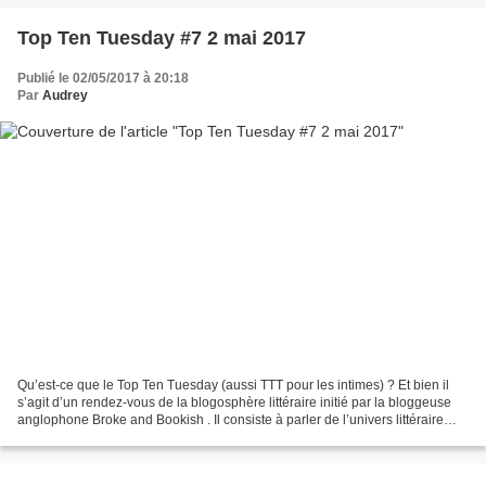
Top Ten Tuesday #7 2 mai 2017
Publié le 02/05/2017 à 20:18
Par
Audrey
Qu’est-ce que le Top Ten Tuesday (aussi TTT pour les intimes) ? Et bien il
s’agit d’un rendez-vous de la blogosphère littéraire initié par la bloggeuse
anglophone Broke and Bookish . Il consiste à parler de l’univers littéraire
d’une manière décalée grâce...