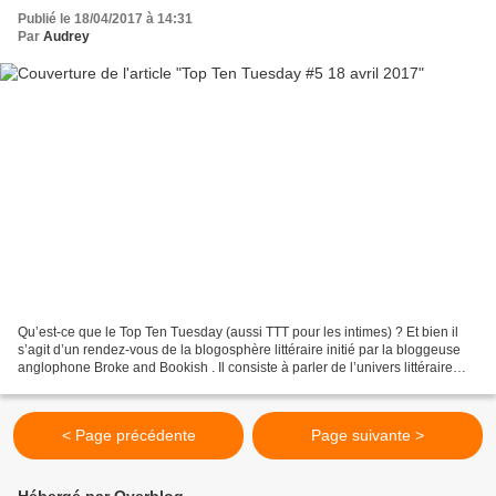
Publié le 18/04/2017 à 14:31
Par
Audrey
Qu’est-ce que le Top Ten Tuesday (aussi TTT pour les intimes) ? Et bien il
s’agit d’un rendez-vous de la blogosphère littéraire initié par la bloggeuse
anglophone Broke and Bookish . Il consiste à parler de l’univers littéraire
d’une manière décalée grâce...
< Page précédente
Page suivante >