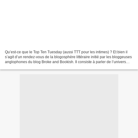
Qu’est-ce que le Top Ten Tuesday (aussi TTT pour les intimes) ? Et bien il
s’agit d’un rendez-vous de la blogosphère littéraire initié par les bloggeuses
anglophones du blog Broke and Bookish. Il consiste à parler de l’univers
littéraire d’une manière...