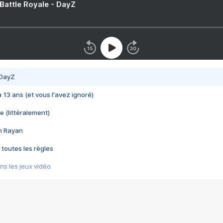
 Battle Royale - DayZ
 DayZ
 a 13 ans (et vous l'avez ignoré)
e (littéralement)
im Rayan
 toutes les règles
s les jeux vidéo
us choquant de Rockstar ? - Le scandale BULLY
e plus moche de Steam
du RÊVE tourne au CAUCHEMAR