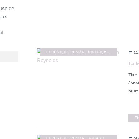
euse de
 aux
il
CHRONIQUE
,
ROMAN
,
HOREUR
,
PUMPKIN AUTUMN CHALLENGE
20/
Titre
Jonat
brume
E
CHRONIQUE
,
ROMAN
,
FANTASTIQUE
,
HOREUR
05/