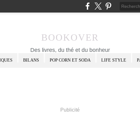
BOOKOVER
Des livres, du thé et du bonheur
IQUES
BILANS
POP CORN ET SODA
LIFE STYLE
P
Publicité