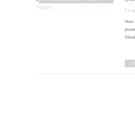
Le s
Voici
jeune
Génér
E