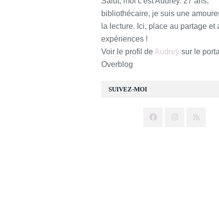
Salut, moi c'est Audrey. 27 ans,
bibliothécaire, je suis une amour
la lecture. Ici, place au partage et
expériences !
Voir le profil de
Audrey
sur le porta
Overblog
SUIVEZ-MOI