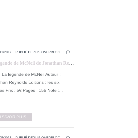
11/2017
PUBLIÉ DEPUIS OVERBLOG
…
La légende de McNeil de Jonathan Reynolds
 : La légende de McNeil Auteur :
han Reynolds Éditions : les six
s Prix : 5€ Pages : 156 Note :...
N SAVOIR PLUS
05/2013
PUBLIÉ DEPUIS OVERBLOG
…