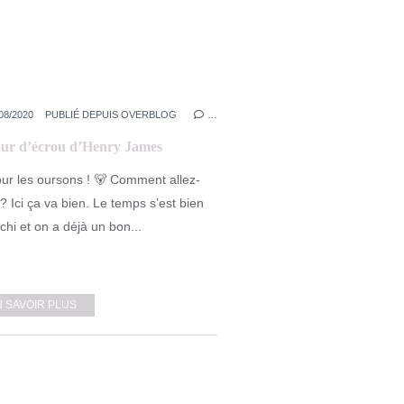
08/2020
PUBLIÉ DEPUIS OVERBLOG
…
our d’écrou d’Henry James
ur les oursons ! 🐻 Comment allez-
? Ici ça va bien. Le temps s’est bien
îchi et on a déjà un bon...
N SAVOIR PLUS