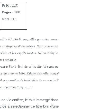
Prix :
22€
Pages :
388
Note :
1/5
availle à la Sorbonne, milite pour des causes
uples à disposer d’eux-mêmes. Nous sommes en
risie et les esprits tordus. Né en Kabylie,
il s’expatrie.
nt à Paris. Tout de suite, elle lui saute au
ce du premier bébé. Odette s’est-elle trompé
il responsable de la débâcle de ce couple ?
»
ase départ, la Kabylie…
ne vie entière, le tout immergé dans
idé à sélectionner ce titre lors d’une