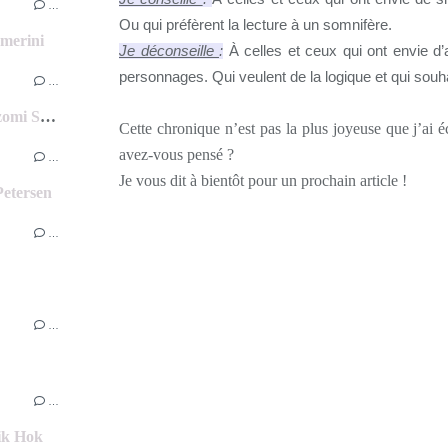
…
Ou qui préfèrent la lecture à un somnifère.
amerini
Je déconseille
:
À celles et ceux qui ont envie d’
personnages. Qui veulent de la logique et qui souhai
…
Une touche de bleu T1 et T2 de Nozomi Suzuki
Cette chronique n’est pas la plus joyeuse que j’ai é
avez-vous pensé ?
…
Je vous dit à bientôt pour un prochain article !
Petersen
…
…
…
hik Hok