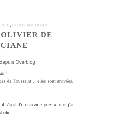
,
ESSE
CONTEMPORAIN
’OLIVIER DE
ACIANE
8
 depuis Overblog
us ?
s de Toussaint… elles sont arrivées,
il s’agit d’un service presse que j’ai
belio.