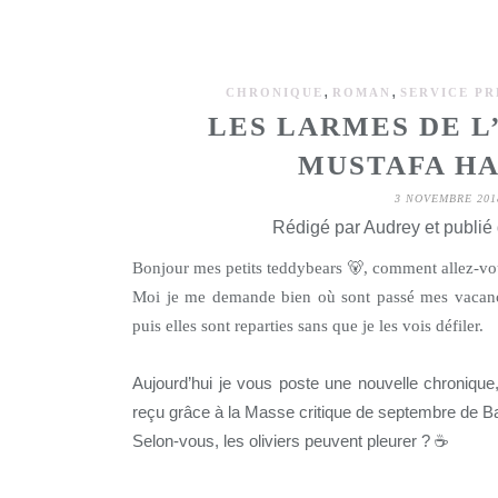
,
,
CHRONIQUE
ROMAN
SERVICE PR
LES LARMES DE L
MUSTAFA H
3 NOVEMBRE 201
Rédigé par Audrey et publié
Bonjour mes petits teddybears 🐻, comment allez-vo
Moi je me demande bien où sont passé mes vacance
puis elles sont reparties sans que je les vois défiler.
Aujourd’hui je vous poste une nouvelle chronique, 
reçu grâce à la Masse critique de septembre de Ba
Selon-vous, les oliviers peuvent pleurer ? ☕