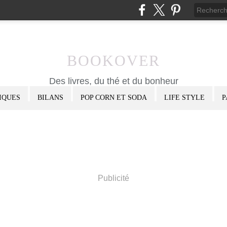
BOOKOVER
Des livres, du thé et du bonheur
IQUES
BILANS
POP CORN ET SODA
LIFE STYLE
P
Publicité