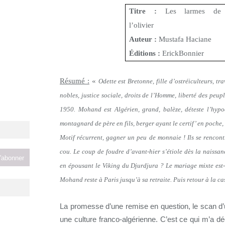
Titre :
Les larmes de
l’olivier
Auteur :
Mustafa Haciane
Éditions :
ErickBonnier
Résumé :
«
Odette est Bretonne, fille d’ostréiculteurs, tr
nobles, justice sociale, droits de l’Homme, liberté des pe
1950.
Mohand est Algérien, grand, balèze, déteste l’hypoc
montagnard de père en fils, berger ayant le certif’ en poche, 
Motif récurrent, gagner un peu de monnaie ! Ils se rencontre
cou.
Le coup de foudre d’avant-hier s’étiole dès la naissan
en épousant le Viking du Djurdjura ? Le mariage mixte est-
Mohand reste à Paris jusqu’à sa retraite. Puis retour à la c
La promesse d’une remise en question, le scan d’u
une culture franco-algérienne. C’est ce qui m’a déc