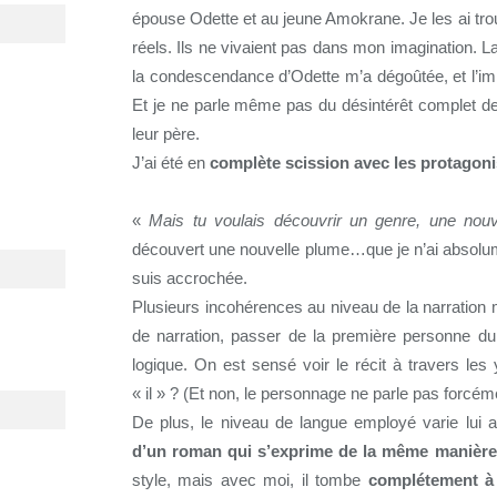
épouse Odette et au jeune Amokrane. Je les ai trou
réels. Ils ne vivaient pas dans mon imagination. L
la condescendance d’Odette m’a dégoûtée, et l’i
Et je ne parle même pas du désintérêt complet d
leur père.
J’ai été en
complète scission avec les protagoni
«
Mais tu voulais découvrir un genre, une nou
découvert une nouvelle plume…que je n’ai absolum
suis accrochée.
Plusieurs incohérences au niveau de la narration 
de narration, passer de la première personne du 
logique. On est sensé voir le récit à travers les
« il » ? (Et non, le personnage ne parle pas forcéme
De plus, le niveau de langue employé varie lui au
d’un roman qui s’exprime de la même manière 
style, mais avec moi, il tombe
complétement à 