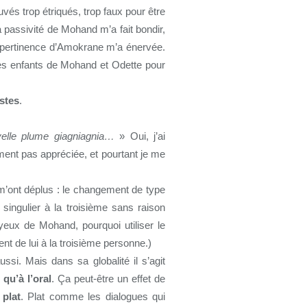
vés trop étriqués, trop faux pour être
a passivité de Mohand m’a fait bondir,
mpertinence d’Amokrane m’a énervée.
es enfants de Mohand et Odette pour
stes
.
velle plume giagniagnia…
» Oui, j’ai
ent pas appréciée, et pourtant je me
m’ont déplus : le changement de type
singulier à la troisième sans raison
 yeux de Mohand, pourquoi utiliser le
nt de lui à la troisième personne.)
ssi. Mais dans sa globalité il s’agit
qu’à l’oral
. Ça peut-être un effet de
plat
. Plat comme les dialogues qui