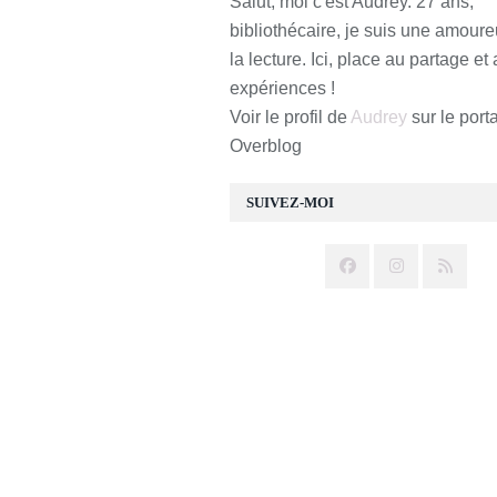
Salut, moi c'est Audrey. 27 ans,
bibliothécaire, je suis une amour
la lecture. Ici, place au partage et
expériences !
Voir le profil de
Audrey
sur le porta
Overblog
SUIVEZ-MOI