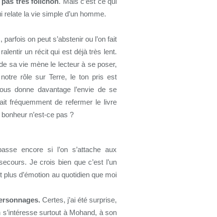
e
pas très folichon
. Mais c’est ce qui
qui relate la vie simple d’un homme.
 parfois on peut s’abstenir ou l’on fait
lentir un récit qui est déjà très lent.
l de sa vie mène le lecteur à se poser,
otre rôle sur Terre, le ton pris est
us donne davantage l’envie de se
vait fréquemment de refermer le livre
t bonheur n’est-ce pas ?
asse encore si l’on s’attache aux
ecours. Je crois bien que c’est l’un
 plus d’émotion au quotidien que moi
personnages.
Certes, j’ai été surprise,
n s’intéresse surtout à Mohand, à son