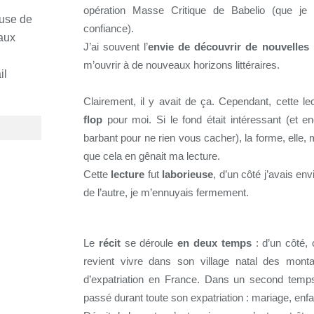
opération Masse Critique de Babelio (que je
euse de
confiance).
 aux
J’ai souvent l’
envie de découvrir de nouvelles
m’ouvrir à de nouveaux horizons littéraires.
il
Clairement, il y avait de ça. Cependant, cette le
flop
pour moi. Si le fond était intéressant (et 
barbant pour ne rien vous cacher), la forme, elle
que cela en gênait ma lecture.
Cette
lecture
fut
laborieuse
, d’un côté j’avais env
de l’autre, je m’ennuyais fermement.
Le
récit
se déroule
en deux temps
: d’un côté,
revient vivre dans son village natal des mont
d’expatriation en France. Dans un second temps
passé durant toute son expatriation : mariage, enfan