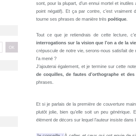
sont, pour la plupart, d’un ennui mortel et inutiles
point négatif). Et ça par contre, c’est vraiment
tourne ses phrases de manière très
poétique
.
Tout ce que je retiendrais de cette lecture, c
interrogations sur la vision que l’on a de la vie
crépuscule de notre vie, serons-nous satisfait de 
l’a mené ?
J’ajouterai également, et je termine sur cette not
de coquilles, de fautes d’orthographe et des
phrases.
Et si je parlais de la première de couverture maint
plutôt jolie, bien qu’elle soit un peu générique. E
élément de décors sur lequel l’auteur insiste dans le
Je conseille
:
À celles et ceux qui ont envie de si