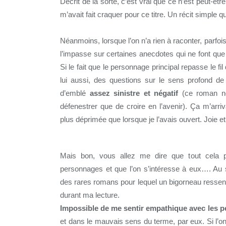
Décrit de la sorte, c’est vrai que ce n’est peut-êtr
m’avait fait craquer pour ce titre. Un récit simple 
Néanmoins, lorsque l’on n’a rien à raconter, parfois,
l’impasse sur certaines anecdotes qui ne font que ra
Si le fait que le personnage principal repasse le fi
lui aussi, des questions sur le sens profond de n
d’emblé
assez sinistre et négatif
(ce roman no
défenestrer que de croire en l’avenir). Ça m’arri
plus déprimée que lorsque je l’avais ouvert. Joie e
Mais bon, vous allez me dire que tout cela p
personnages et que l’on s’intéresse à eux…. Au s
des rares romans pour lequel un bigorneau ressent
durant ma lecture.
Impossible de me sentir empathique avec les 
et dans le mauvais sens du terme, par eux. Si l’o