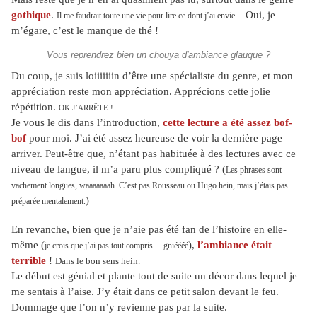
gothique
.
Oui, je
Il me faudrait toute une vie pour lire ce dont j’ai envie…
m’égare, c’est le manque de thé !
Vous reprendrez bien un chouya d'ambiance glauque ?
Du coup, je suis loiiiiiiin d’être une spécialiste du genre, et mon
appréciation reste mon appréciation. Apprécions cette jolie
répétition.
OK J’ARRÊTE !
Je vous le dis dans l’introduction,
cette lecture a été assez bof-
bof
pour moi. J’ai été assez heureuse de voir la dernière page
arriver. Peut-être que, n’étant pas habituée à des lectures avec ce
niveau de langue, il m’a paru plus compliqué ? (
Les phrases sont
vachement longues, waaaaaaah. C’est pas Rousseau ou Hugo hein, mais j’étais pas
)
préparée mentalement.
En revanche, bien que je n’aie pas été fan de l’histoire en elle-
même (
),
l’ambiance était
je crois que j’ai pas tout compris… gniéééé
terrible
!
Dans le bon sens hein.
Le début est génial et plante tout de suite un décor dans lequel je
me sentais à l’aise. J’y était dans ce petit salon devant le feu.
Dommage que l’on n’y revienne pas par la suite.