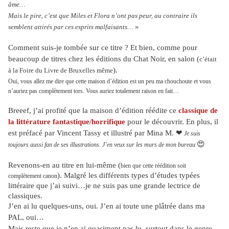
âme…
Mais le pire, c’est que Miles et Flora n’ont pas peur, au contraire ils
»
semblent attirés par ces esprits malfaisants…
Comment suis-je tombée sur ce titre ? Et bien, comme pour
beaucoup de titres chez les éditions du Chat Noir, en salon (
c’était
).
à la Foire du Livre de Bruxelles même
Oui, vous allez me dire que cette maison d’édition est un peu ma chouchoute et vous
n’auriez pas
complètement
tors. Vous auriez totalement raison en fait…
Breeef, j’ai profité que la maison d’édition réédite ce
classique de
la littérature fantastique/horrifique
pour le découvrir. En plus, il
est préfacé par Vincent Tassy et illustré par Mina M.
❤
Je suis
😍
toujours aussi fan de ses illustrations. J’en veux sur les murs de mon bureau
Revenons-en au titre en lui-même (
bien que cette réédition soit
). Malgré les différents types d’études typées
complètement
canon
littéraire que j’ai suivi…je ne suis pas une grande lectrice de
classiques.
J’en ai lu quelques-uns, oui. J’en ai toute une plâtrée dans ma
PAL, oui…
Mais reste que je n’en ai quasiment pas lu, surtout dans le genre