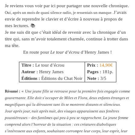
Je reviens vous voir par ici pour partager une nouvelle chronique.
J’avais
Oui, après un mois de quasi silence radio, je ressentais un manque.
envie de reprendre le clavier et d’écrire à nouveau à propos de
mes lectures.
📚
Je me suis dit que c’était idéal de revenir avec la chronique d’un
titre qui, sans m’avoir totalement charmée, continue à trotter dans
ma tête.
En route pour
Le tour d’écrou
d’Henry James !
Titre :
Le tour d’écrou
Prix :
14,90€
Auteur :
Henry James
Pages :
181p.
Éditions :
Éditions du Chat Noir
Note :
3/5
«
Résumé :
Une jeune fille se retrouve pour la première fois engagée comme
gouvernante. Elle doit s’occuper de Miles et Flora, deux enfants étranges et
magnifiques qui la déroutent tant ils se montrent distants et silencieux.
Jour après jour, nuit après nuit, des visages apparaissent aux fenêtres
poussiéreuses – des fantômes qui peu à peu se rapprochent. La jeune femme
comprend alors l’horreur de la situation : ces créatures diaboliques
s’intéressent aux enfants, souhaitant corrompre leur corps, leur esprit, leur