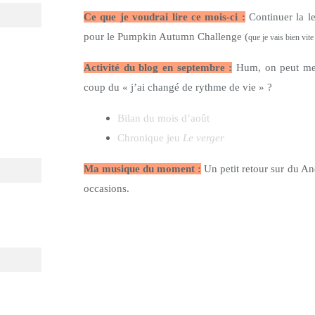
Ce que je voudrai lire ce mois-ci :
Continuer la le
pour le Pumpkin Autumn Challenge (
que je vais bien vite
Activité du blog en septembre :
Hum, on peut mett
coup du « j’ai changé de rythme de vie » ?
Bilan du mois d’août
Chronique jeu
Le verger
Ma musique du moment :
Un petit retour sur du An
occasions.