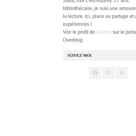
Salut, moi c'est Audrey. 27 ans,
bibliothécaire, je suis une amour
la lecture. Ici, place au partage et
expériences !
Voir le profil de
Audrey
sur le porta
Overblog
SUIVEZ-MOI