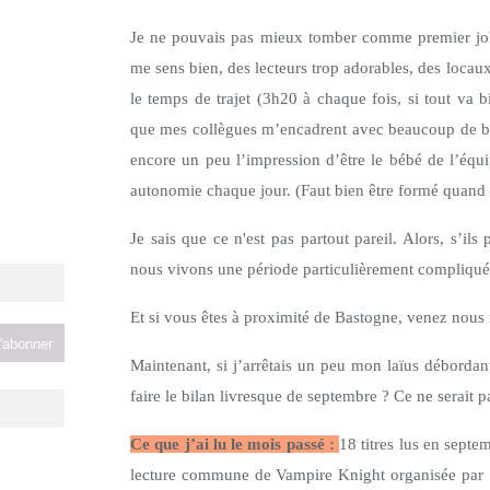
Je ne pouvais pas mieux tomber comme premier job 
me sens bien, des lecteurs trop adorables, des locaux
le temps de trajet (3h20 à chaque fois, si tout va bi
que mes collègues m’encadrent avec beaucoup de bi
encore un peu l’impression d’être le bébé de l’équ
autonomie chaque jour. (Faut bien être formé quan
Je sais que ce n'est pas partout pareil. Alors, s’ils
nous vivons une période particulièrement compliquée 
Et si vous êtes à proximité de Bastogne, venez nous
Maintenant, si j’arrêtais un peu mon laïus débordant
faire le bilan livresque de septembre ? Ce ne serait 
Ce que j’ai lu le mois passé :
18 titres lus en sept
lecture commune de Vampire Knight organisée par So