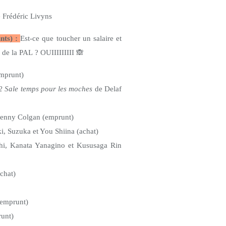
 Frédéric Livyns
nts) :
Est-ce que toucher un salaire et
é de la PAL ? OUIIIIIIIII
🙈
emprunt)
2 Sale temps pour les moches
de Delaf
enny Colgan (emprunt)
, Suzuka et You Shiina (achat)
i, Kanata Yanagino et Kususaga Rin
chat)
(emprunt)
runt)