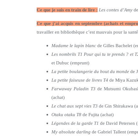
Ce que je suis en train de lire :
Les contes d’Amy
de
Ce que j’ai acquis en septembre (achats et empru
travailler en bibliothèque c’est mauvais pour la sant
Madame le lapin blanc
de Gilles Bachelet (
Les nombrils T1 Pour qui tu te prends ?
et T
et Dubuc (emprunt)
La petite boulangerie du bout du monde
de J
La petite faiseuse de livres T4
de Miya Kazuki
Farwaway Paladin T3
de Mutsumi Okubash
(achat)
Le chat aux sept vies T3
de Gin Shirakawa (a
Otaku otaku T8
de Fujita (achat)
Légendes de la garde T1
de David Petersen 
My absolute darling
de Gabriel Tallent (emp