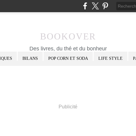
BOOKOVER
Des livres, du thé et du bonheur
IQUES
BILANS
POP CORN ET SODA
LIFE STYLE
P
Publicité