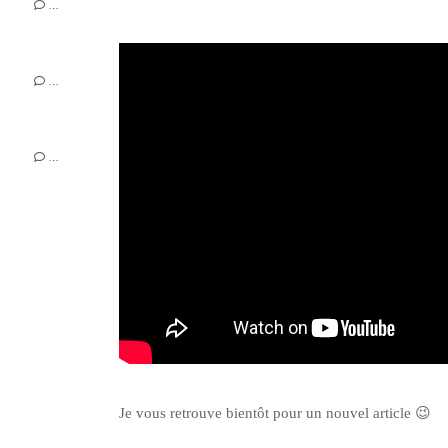
…
…
…
Je vous retrouve bientôt pour un nouvel article
😉