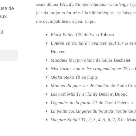
issus de ma PAL du
Pumpkin Autumn Challenge
(
que
euse de
je suis toujours fourrée à la bibliothèque…je fais pas
 aux
me déculpabilise un peu.
.
Un peu
il
Black Butler T29
de Yana Toboso
L’Awen en solitaire : avancer seul sur le sen
Hoeven
Madame le lapin blanc
de Gilles Bachelet
Nixi Turner contre les croquemitaines T5 Le 
Otaku otaku T8
de Fujita
Manuel du guerrier de lumière
de Paulo Coh
Les nombrils T1 et T2
de Delaf et Dubuc
Légendes de la garde T1
de David Petersen
La petite boulangerie du bout du monde
de 
Vampire Knight T1, 2, 3, 4, 5, 6, 7, 8
de Mats