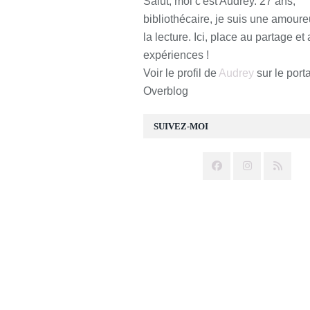
Salut, moi c'est Audrey. 27 ans,
bibliothécaire, je suis une amour
la lecture. Ici, place au partage et
expériences !
Voir le profil de
Audrey
sur le porta
Overblog
SUIVEZ-MOI