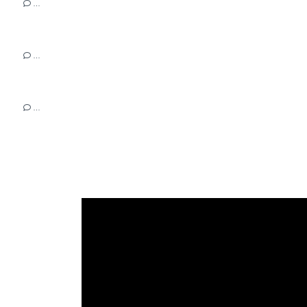
…
…
…