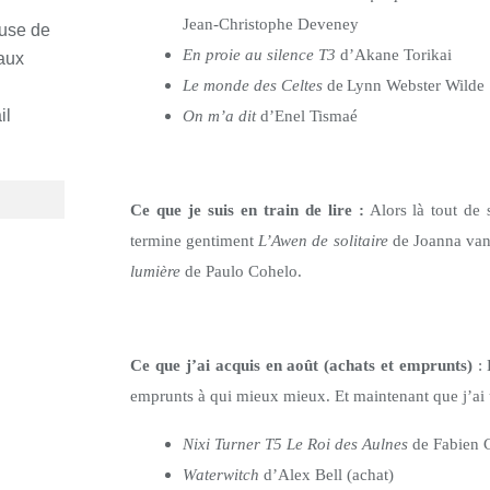
Jean-Christophe Deveney
euse de
En proie au silence T3
d’Akane Torikai
 aux
Le monde des Celtes
de
Lynn Webster Wilde
il
On m’a dit
d’Enel Tismaé
Ce que je suis en train de lire :
Alors là tout de s
termine gentiment
L’Awen de solitaire
de Joanna van
lumière
de Paulo Cohelo.
Ce que j’ai acquis en août (achats et emprunts)
:
emprunts à qui mieux mieux. Et maintenant que j’ai 
Nixi Turner T5 Le Roi des Aulnes
de Fabien C
Waterwitch
d’Alex Bell (achat)