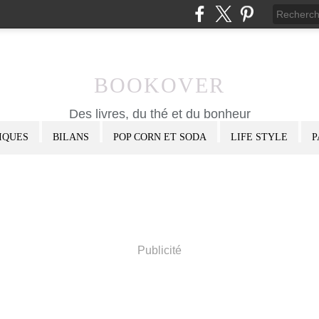
BOOKOVER
Des livres, du thé et du bonheur
IQUES
BILANS
POP CORN ET SODA
LIFE STYLE
P
Publicité