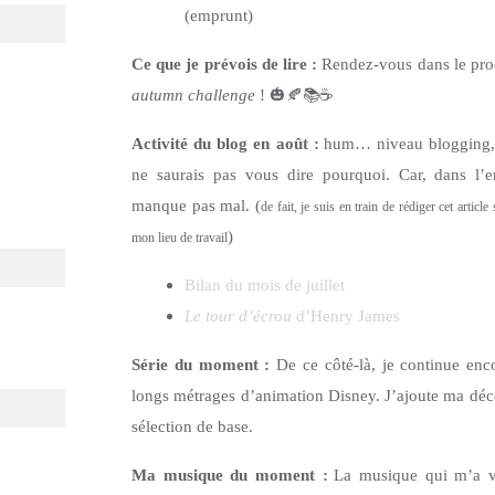
(emprunt)
Ce que je prévois de lire :
Rendez-vous dans le pro
autumn challenge
!
🎃🍂📚☕
Activité du blog en août :
hum… niveau blogging, c
ne saurais pas vous dire pourquoi. Car, dans l’
manque pas mal. (
de fait, je suis en train de rédiger cet arti
)
mon lieu de travail
Bilan du mois de juillet
Le tour d’écrou
d’Henry James
Série du moment :
De ce côté-là, je continue enc
longs métrages d’animation Disney. J’ajoute ma dé
sélection de base.
Ma musique du moment :
La musique qui m’a v