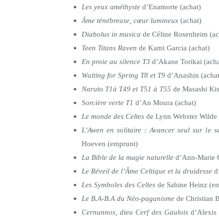
Les yeux améthyste
d’Enamorte (achat)
Âme ténébreuse, cœur lumineux
(achat)
Diabolus in musica
de Céline Rosenheim (ac
Teen Titans Raven
de Kami Garcia (achat)
En proie au silence T3
d’Akane Torikai (acha
Waiting for Spring T8 et T9
d’Anashin (achat
Naruto T1à T49 et T51 à T55
de Masashi Ki
Sorcière verte T1
d’An Moura (achat)
Le monde des Celtes
de Lynn Webster Wilde 
L’Awen en solitaire : Avancer seul sur le s
Hoeven (emprunt)
La Bible de la magie naturelle
d’Ann-Marie G
Le Réveil de l’Âme Celtique et la druidesse
d
Les Symboles des Celtes
de Sabine Heinz (e
Le B.A-B.A du Néo-paganisme
de Christian 
Cernunnos, dieu Cerf des Gaulois
d’Alexis