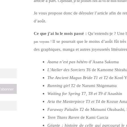
article à part.
Cependant, je ne promets rien au vu de mon horaire
Je vous propose donc de dérouler l’article afin de re
d’août.
Ce que j’ai lu le mois passé :
Qu’entends-je ? Une b
Il se pourrait que le moins d’août fût trè
pas voyons !
des graphiques, manga et autres joyeusetés littérair
Asana n’est pas hétéro
d’Asana Sakuma
L’Atelier des Sorciers T6
de Kamome Shirah
The Ancient Magus Bride T1 et T2
de Koré Y
Running girl T2
de Narumi Shigematsu
Waiting for Spring T7, T8 et T9
d’Anashin
Aria the Masterpiece T3 et T4
de Kozue Am
Faraway Paladin T2
de Mutsumi Okubashi, 
Teen Titans Raven
de Kami Garcia
Géante : histoire de celle
qui parcourut le 