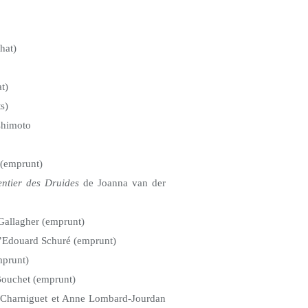
hat)
t)
s)
shimoto
(emprunt)
entier des Druides
de Joanna van der
allagher (emprunt)
’Edouard Schuré (emprunt)
mprunt)
Bouchet (emprunt)
 Charniguet et Anne Lombard-Jourdan