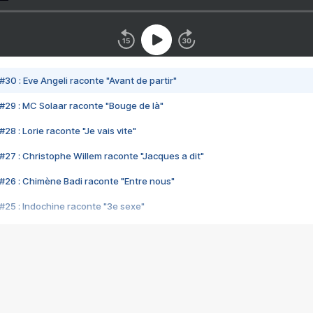
#30 : Eve Angeli raconte "Avant de partir"
#29 : MC Solaar raconte "Bouge de là"
28 : Lorie raconte "Je vais vite"
#27 : Christophe Willem raconte "Jacques a dit"
#26 : Chimène Badi raconte "Entre nous"
#25 : Indochine raconte "3e sexe"
#24 : Zaho raconte "C'est chelou"
#23 : Patrick Bruel raconte "Au café des délices"
#22 : Kyo raconte "Le chemin"
#21 : Nolwenn Leroy raconte "Cassé"